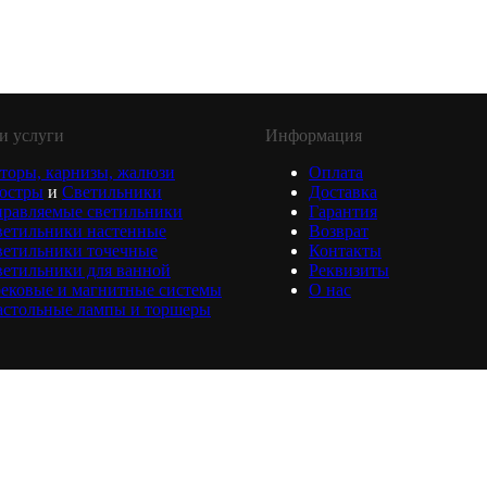
и услуги
Информация
торы, карнизы, жалюзи
Оплата
юстры
и
Светильники
Доставка
равляемые светильники
Гарантия
ветильники настенные
Возврат
ветильники точечные
Контакты
етильники для ванной
Реквизиты
ековые и магнитные системы
О нас
астольные лампы и торшеры