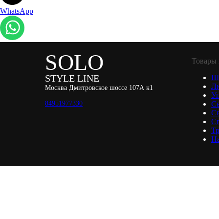
WhatsApp
SOLO
Товары 
STYLE LINE
Ш
Л
Москва Дмитровское шоссе 107А к1
Уп
84951977330
С
С
Св
Тр
Н