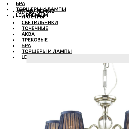
БРА
ТОРШЕРЫ И ЛАМПЫ
УПРАВЛЯЕМЫЕ
LED PREMIUM
ЛЮСТРЫ
СВЕТИЛЬНИКИ
ТОЧЕЧНЫЕ
АКВА
ТРЕКОВЫЕ
БРА
ТОРШЕРЫ И ЛАМПЫ
LED PREMIUM