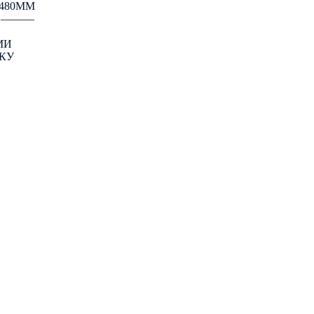
480ММ
: ―――
МИ
КУ