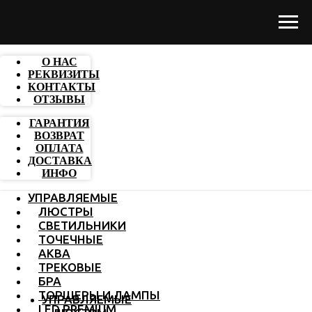
О НАС
РЕКВИЗИТЫ
КОНТАКТЫ
ОТЗЫВЫ
ГАРАНТИЯ
ВОЗВРАТ
ОПЛАТА
ДОСТАВКА
ИНФО
УПРАВЛЯЕМЫЕ
ЛЮСТРЫ
СВЕТИЛЬНИКИ
ТОЧЕЧНЫЕ
АКВА
ТРЕКОВЫЕ
БРА
ТОРШЕРЫ И ЛАМПЫ
УПРАВЛЯЕМЫЕ
LED PREMIUM