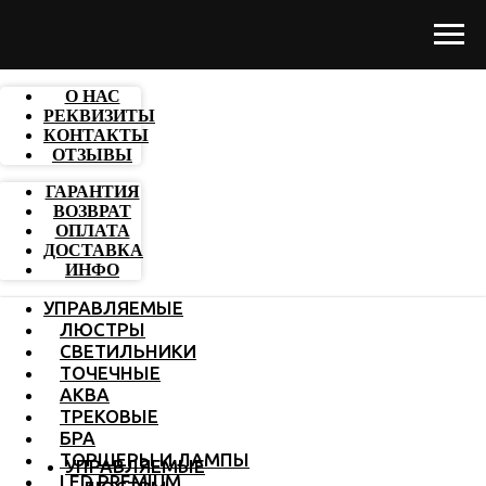
О НАС
РЕКВИЗИТЫ
КОНТАКТЫ
ОТЗЫВЫ
ГАРАНТИЯ
ВОЗВРАТ
ОПЛАТА
ДОСТАВКА
ИНФО
УПРАВЛЯЕМЫЕ
ЛЮСТРЫ
СВЕТИЛЬНИКИ
ТОЧЕЧНЫЕ
АКВА
ТРЕКОВЫЕ
БРА
ТОРШЕРЫ И ЛАМПЫ
УПРАВЛЯЕМЫЕ
LED PREMIUM