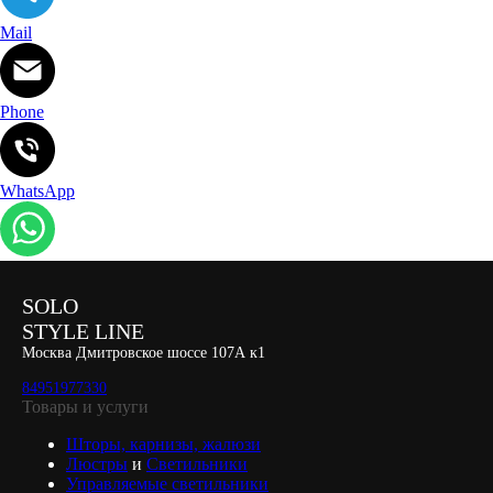
Mail
Phone
WhatsApp
SOLO
STYLE LINE
Москва Дмитровское шоссе 107А к1
84951977330
Товары и услуги
Шторы, карнизы, жалюзи
Люстры
и
Светильники
Управляемые светильники