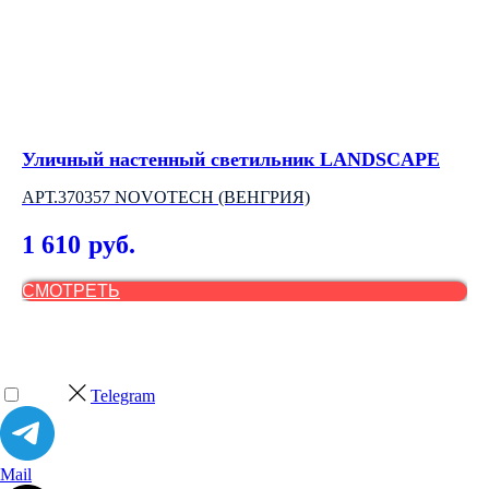
Уличный настенный светильник LANDSCAPE
На
АРТ.370357 NOVOTECH (ВЕНГРИЯ)
B
1 610
4
руб.
СМОТРЕТЬ
С
Telegram
Mail