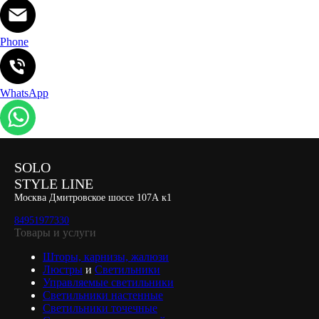
Phone
WhatsApp
SOLO
STYLE LINE
Москва Дмитровское шоссе 107А к1
84951977330
Товары и услуги
Шторы, карнизы, жалюзи
Люстры
и
Светильники
Управляемые светильники
Светильники настенные
Светильники точечные