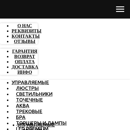
О НАС
РЕКВИЗИТЫ
КОНТАКТЫ
ОТЗЫВЫ
ГАРАНТИЯ
ВОЗВРАТ
ОПЛАТА
ДОСТАВКА
ИНФО
УПРАВЛЯЕМЫЕ
ЛЮСТРЫ
СВЕТИЛЬНИКИ
ТОЧЕЧНЫЕ
АКВА
ТРЕКОВЫЕ
БРА
ТОРШЕРЫ И ЛАМПЫ
УПРАВЛЯЕМЫЕ
LED PREMIUM