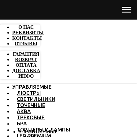
О НАС
РЕКВИЗИТЫ
КОНТАКТЫ
ОТЗЫВЫ
ГАРАНТИЯ
ВОЗВРАТ
ОПЛАТА
ДОСТАВКА
ИНФО
УПРАВЛЯЕМЫЕ
ЛЮСТРЫ
СВЕТИЛЬНИКИ
ТОЧЕЧНЫЕ
АКВА
ТРЕКОВЫЕ
БРА
ТОРШЕРЫ И ЛАМПЫ
УПРАВЛЯЕМЫЕ
LED PREMIUM