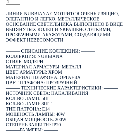
КУПИТЬ
ЛИНИЯ NUBBIANA СМОТРИТСЯ ОЧЕНЬ ИЗЯЩНО,
ЭЛЕГАНТНО И ЛЕГКО. МЕТАЛЛИЧЕСКОЕ
ОСНОВАНИЕ СВЕТИЛЬНИКА ВЫПОЛНЕНО В ВИДЕ
ВЫТЯНУТЫХ КОЛЕЦ И УКРАШЕНО ЛЕГКИМИ,
ПРОЗРАЧНЫМИ АБАЖУРАМИ, СОЗДАЮЩИМИ
ЭФФЕКТ НЕВЕСОМОСТИ
――― ОПИСАНИЕ КОЛЛЕКЦИИ: ―――
КОЛЛЕКЦИЯ: NUBBIANA
СТИЛЬ: МОДЕРН
МАТЕРИАЛ АРМАТУРЫ: МЕТАЛЛ
ЦВЕТ АРМАТУРЫ: ХРОМ
МАТЕРИАЛ ПЛАФОНА: ОРГАНЗА
ЦВЕТ ПЛАФОНА: ПРОЗРАЧНЫЙ
――― ТЕХНИЧЕСКИЕ ХАРАКТЕРИСТИКИ: ―――
ИСТОЧНИК СВЕТА: НАКАЛИВАНИЯ
КОЛ-ВО ЛАМП: 5ШТ
КОЛ-ВО ЛАМП: 8ШТ
ТИП ПАТРОНА: E14
МОЩНОСТЬ ЛАМПЫ: 40W
ОБЩАЯ МОЩНОСТЬ: 200W
СТЕПЕНЬ ЗАЩИТЫ: IP20
―――РАЗМЕРЫ: ―――