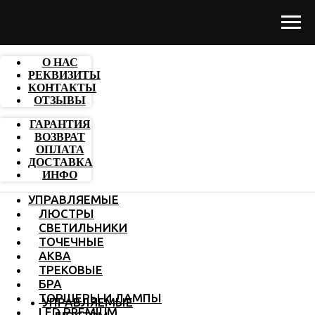
О НАС
РЕКВИЗИТЫ
КОНТАКТЫ
ОТЗЫВЫ
ГАРАНТИЯ
ВОЗВРАТ
ОПЛАТА
ДОСТАВКА
ИНФО
УПРАВЛЯЕМЫЕ
ЛЮСТРЫ
СВЕТИЛЬНИКИ
ТОЧЕЧНЫЕ
АКВА
ТРЕКОВЫЕ
БРА
ТОРШЕРЫ И ЛАМПЫ
УПРАВЛЯЕМЫЕ
LED PREMIUM