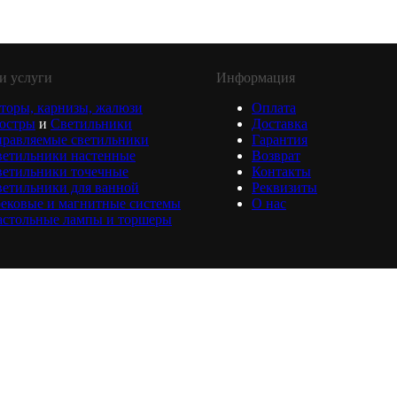
и услуги
Информация
торы, карнизы, жалюзи
Оплата
юстры
и
Светильники
Доставка
равляемые светильники
Гарантия
ветильники настенные
Возврат
ветильники точечные
Контакты
етильники для ванной
Реквизиты
ековые и магнитные системы
О нас
астольные лампы и торшеры