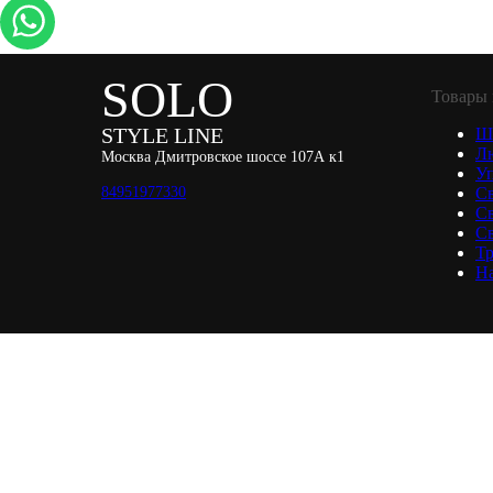
SOLO
Товары 
STYLE LINE
Ш
Л
Москва Дмитровское шоссе 107А к1
Уп
84951977330
С
С
Св
Тр
Н