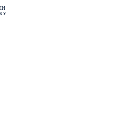
МИ
КУ