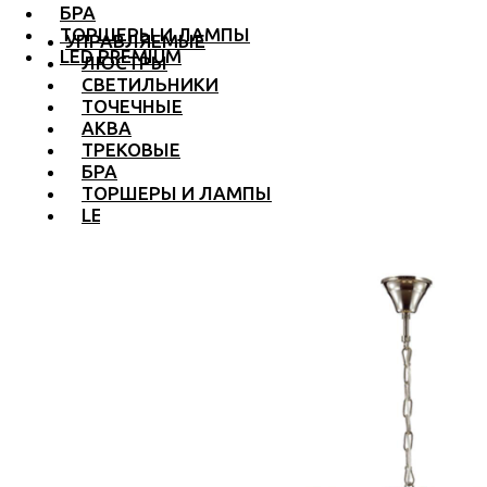
БРА
ТОРШЕРЫ И ЛАМПЫ
УПРАВЛЯЕМЫЕ
LED PREMIUM
ЛЮСТРЫ
СВЕТИЛЬНИКИ
ТОЧЕЧНЫЕ
АКВА
ТРЕКОВЫЕ
БРА
ТОРШЕРЫ И ЛАМПЫ
LED PREMIUM