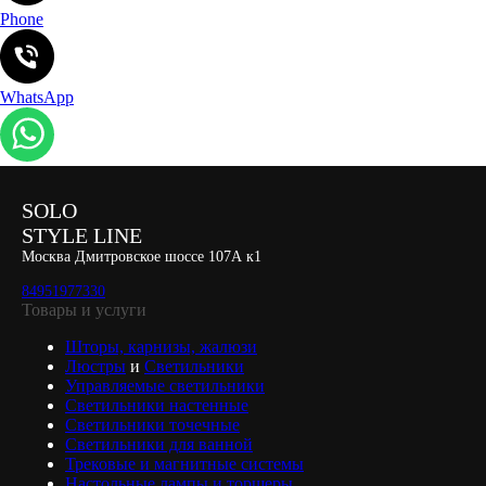
Phone
WhatsApp
SOLO
STYLE LINE
Москва Дмитровское шоссе 107А к1
84951977330
Товары и услуги
Шторы, карнизы, жалюзи
Люстры
и
Светильники
Управляемые светильники
Светильники настенные
Светильники точечные
Светильники для ванной
Трековые и магнитные системы
Настольные лампы и торшеры