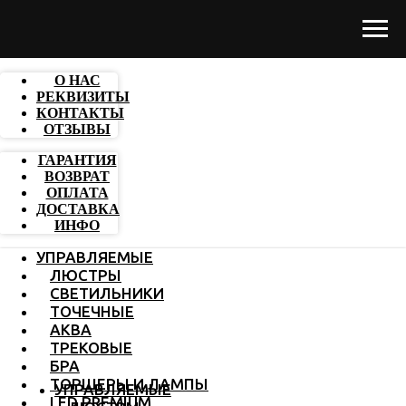
О НАС
РЕКВИЗИТЫ
КОНТАКТЫ
ОТЗЫВЫ
ГАРАНТИЯ
ВОЗВРАТ
ОПЛАТА
ДОСТАВКА
ИНФО
УПРАВЛЯЕМЫЕ
ЛЮСТРЫ
СВЕТИЛЬНИКИ
ТОЧЕЧНЫЕ
АКВА
ТРЕКОВЫЕ
БРА
ТОРШЕРЫ И ЛАМПЫ
УПРАВЛЯЕМЫЕ
LED PREMIUM