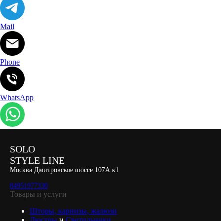
Mail
Phone
WhatsApp
SOLO
STYLE LINE
Москва Дмитровское шоссе 107А к1
84951977330
Товары и услуги
Шторы, карнизы, жалюзи
Люстры
и
Светильники