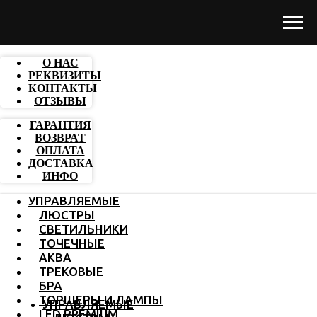
О НАС
РЕКВИЗИТЫ
КОНТАКТЫ
ОТЗЫВЫ
ГАРАНТИЯ
ВОЗВРАТ
ОПЛАТА
ДОСТАВКА
ИНФО
УПРАВЛЯЕМЫЕ
ЛЮСТРЫ
СВЕТИЛЬНИКИ
ТОЧЕЧНЫЕ
АКВА
ТРЕКОВЫЕ
БРА
ТОРШЕРЫ И ЛАМПЫ
УПРАВЛЯЕМЫЕ
LED PREMIUM