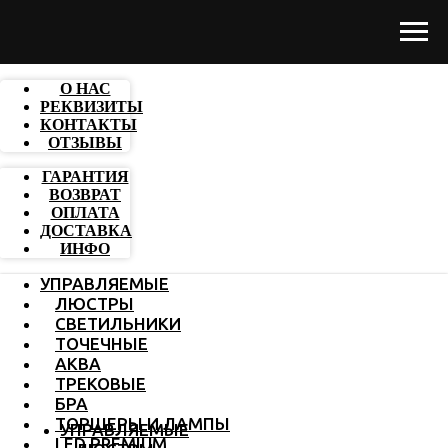
О НАС
РЕКВИЗИТЫ
КОНТАКТЫ
ОТЗЫВЫ
ГАРАНТИЯ
ВОЗВРАТ
ОПЛАТА
ДОСТАВКА
ИНФО
УПРАВЛЯЕМЫЕ
ЛЮСТРЫ
СВЕТИЛЬНИКИ
ТОЧЕЧНЫЕ
АКВА
ТРЕКОВЫЕ
БРА
ТОРШЕРЫ И ЛАМПЫ
УПРАВЛЯЕМЫЕ
LED PREMIUM