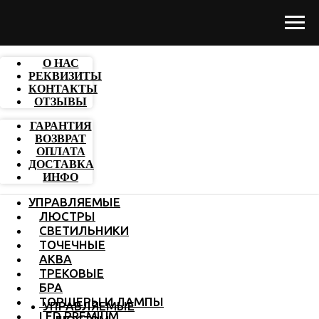
О НАС
РЕКВИЗИТЫ
КОНТАКТЫ
ОТЗЫВЫ
ГАРАНТИЯ
ВОЗВРАТ
ОПЛАТА
ДОСТАВКА
ИНФО
УПРАВЛЯЕМЫЕ
ЛЮСТРЫ
СВЕТИЛЬНИКИ
ТОЧЕЧНЫЕ
АКВА
ТРЕКОВЫЕ
БРА
ТОРШЕРЫ И ЛАМПЫ
УПРАВЛЯЕМЫЕ
LED PREMIUM