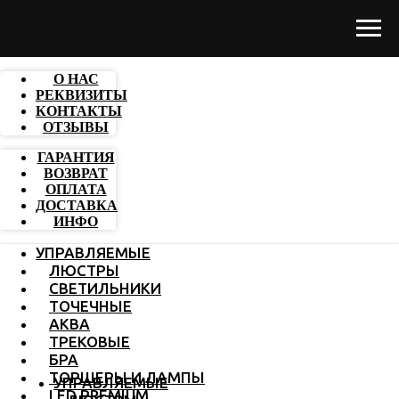
О НАС
РЕКВИЗИТЫ
КОНТАКТЫ
ОТЗЫВЫ
ГАРАНТИЯ
ВОЗВРАТ
ОПЛАТА
ДОСТАВКА
ИНФО
УПРАВЛЯЕМЫЕ
ЛЮСТРЫ
СВЕТИЛЬНИКИ
ТОЧЕЧНЫЕ
АКВА
ТРЕКОВЫЕ
БРА
ТОРШЕРЫ И ЛАМПЫ
УПРАВЛЯЕМЫЕ
LED PREMIUM