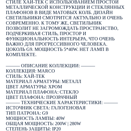
СТИЛЕ ХАЙ-ТЕК С ИСПОЛЬЗОВАНИЕМ ПРОСТОЙ
МЕТАЛЛИЧЕСКОЙ КОНСТРУКЦИИ И СТЕКЛЯННЫХ
ПЛАФОНОВ В ВИДЕ МАТОВЫХ КОЛБ. ДИЗАЙН
СВЕТИЛЬНИКИ СМОТРИТСЯ АКТУАЛЬНО И ОЧЕНЬ
СОВРЕМЕННО. К ТОМУ ЖЕ, СВЕТИЛЬНИК
ПОЗВОЛИТ НЕ ЗАГРОМОЖДАТЬ ПРОСТРАНСТВО,
ПОДЧЕРКИВАЯ СТИЛЬ, ПРОСТОР И
ФУНКЦИОНАЛЬНОСТЬ ИНТЕРЬЕРА, ЧТО ОЧЕНЬ
ВАЖНО ДЛЯ ПРОГРЕССИВНОГО ЧЕЛОВЕКА.
ЦОКОЛЬ G9. МОЩНОСТЬ 5*40W. НЕТ ЛАМП В
КОМПЛЕКТЕ.
――― ОПИСАНИЕ КОЛЛЕКЦИИ: ―――
КОЛЛЕКЦИЯ: MARCO
СТИЛЬ: ХАЙ-ТЕК
МАТЕРИАЛ АРМАТУРЫ: МЕТАЛЛ
ЦВЕТ АРМАТУРЫ: ХРОМ
МАТЕРИАЛ ПЛАФОНА: СТЕКЛО
ЦВЕТ ПЛАФОНА: ПРОЗРАЧНЫЙ
――― ТЕХНИЧЕСКИЕ ХАРАКТЕРИСТИКИ: ―――
ИСТОЧНИК СВЕТА: ГАЛОГЕНОВАЯ
ТИП ПАТРОНА: G9
МОЩНОСТЬ ЛАМПЫ: 40W
ОБЩАЯ МОЩНОСТЬ: 200W | 280W
СТЕПЕНЬ ЗАЩИТЫ: IP20