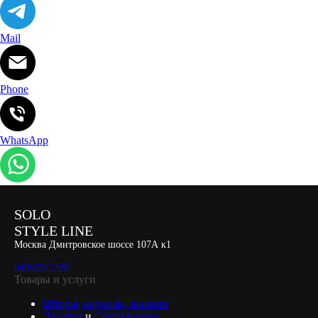
Mail
Phone
WhatsApp
SOLO
STYLE LINE
Москва Дмитровское шоссе 107А к1
84951977330
Товары и услуги
Шторы, карнизы, жалюзи
Люстры
и
Светильники