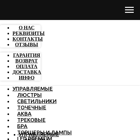
О НАС
РЕКВИЗИТЫ
КОНТАКТЫ
ОТЗЫВЫ
ГАРАНТИЯ
ВОЗВРАТ
ОПЛАТА
ДОСТАВКА
ИНФО
УПРАВЛЯЕМЫЕ
ЛЮСТРЫ
СВЕТИЛЬНИКИ
ТОЧЕЧНЫЕ
АКВА
ТРЕКОВЫЕ
БРА
ТОРШЕРЫ И ЛАМПЫ
УПРАВЛЯЕМЫЕ
LED PREMIUM