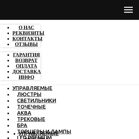
О НАС
РЕКВИЗИТЫ
КОНТАКТЫ
ОТЗЫВЫ
ГАРАНТИЯ
ВОЗВРАТ
ОПЛАТА
ДОСТАВКА
ИНФО
УПРАВЛЯЕМЫЕ
ЛЮСТРЫ
СВЕТИЛЬНИКИ
ТОЧЕЧНЫЕ
АКВА
ТРЕКОВЫЕ
БРА
ТОРШЕРЫ И ЛАМПЫ
УПРАВЛЯЕМЫЕ
LED PREMIUM