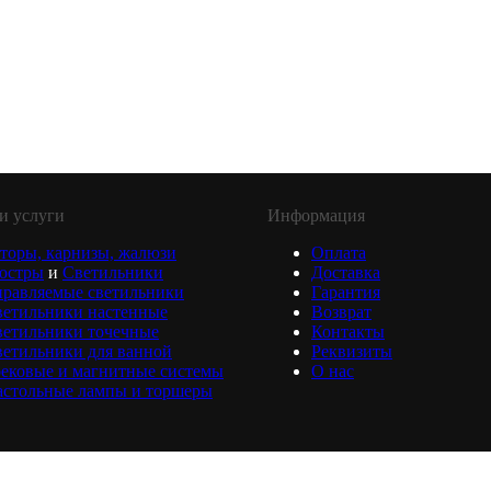
и услуги
Информация
торы, карнизы, жалюзи
Оплата
юстры
и
Светильники
Доставка
равляемые светильники
Гарантия
ветильники настенные
Возврат
ветильники точечные
Контакты
етильники для ванной
Реквизиты
ековые и магнитные системы
О нас
астольные лампы и торшеры