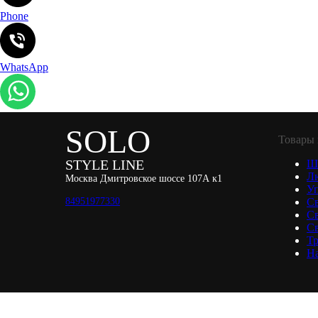
Phone
WhatsApp
SOLO
Товары 
STYLE LINE
Ш
Л
Москва Дмитровское шоссе 107А к1
Уп
84951977330
С
С
Св
Тр
Н