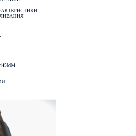
РАКТЕРИСТИКИ: ―――
АЛИВАНИЯ
W
445ММ
: ―――
МИ