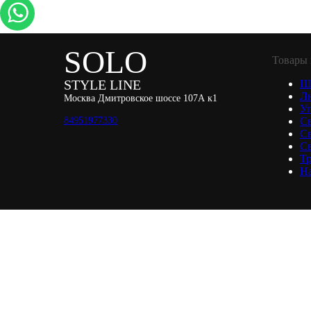
SOLO
Товары 
STYLE LINE
Ш
Л
Москва Дмитровское шоссе 107А к1
Уп
84951977330
С
С
Св
Тр
Н