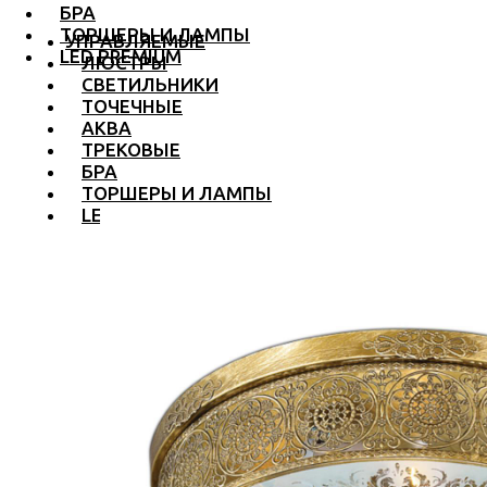
БРА
ТОРШЕРЫ И ЛАМПЫ
УПРАВЛЯЕМЫЕ
LED PREMIUM
ЛЮСТРЫ
СВЕТИЛЬНИКИ
ТОЧЕЧНЫЕ
АКВА
ТРЕКОВЫЕ
БРА
ТОРШЕРЫ И ЛАМПЫ
LED PREMIUM