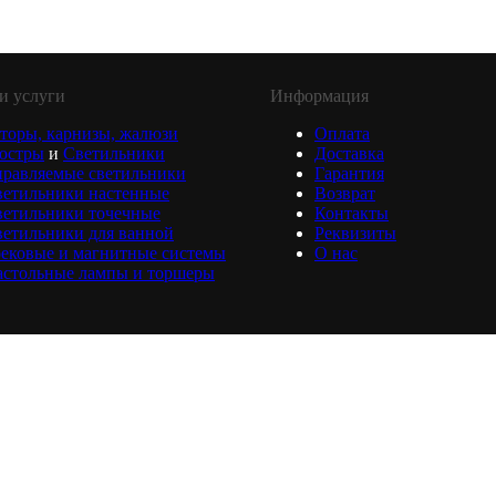
и услуги
Информация
торы, карнизы, жалюзи
Оплата
юстры
и
Светильники
Доставка
равляемые светильники
Гарантия
ветильники настенные
Возврат
ветильники точечные
Контакты
етильники для ванной
Реквизиты
ековые и магнитные системы
О нас
астольные лампы и торшеры