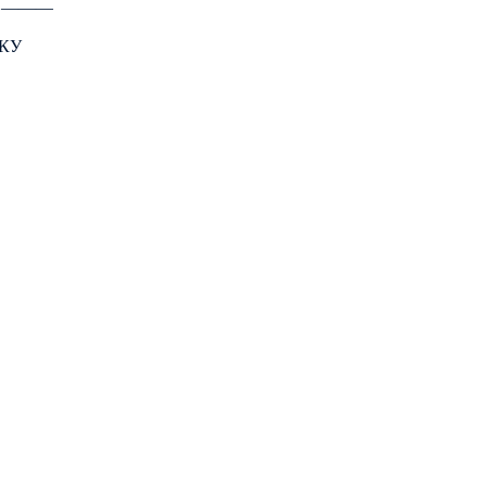
: ―――
КУ