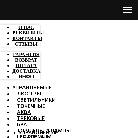
О НАС
РЕКВИЗИТЫ
КОНТАКТЫ
ОТЗЫВЫ
ГАРАНТИЯ
ВОЗВРАТ
ОПЛАТА
ДОСТАВКА
ИНФО
УПРАВЛЯЕМЫЕ
ЛЮСТРЫ
СВЕТИЛЬНИКИ
ТОЧЕЧНЫЕ
АКВА
ТРЕКОВЫЕ
БРА
ТОРШЕРЫ И ЛАМПЫ
УПРАВЛЯЕМЫЕ
LED PREMIUM