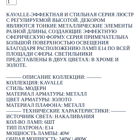
КУПИТЬ
KAVALLE-ЭФФЕКТНАЯ И СТИЛЬНАЯ СЕРИЯ ЛЮСТР
С РЕГУЛИРУЕМОЙ ВЫСОТОЙ. ДЕКОРОМ
ЯВЛЯЮТСЯ ТОНКИЕ МЕТАЛЛИЧЕСКИЕ ЭЛЕМЕНТЫ
РАЗНОЙ ДЛИНЫ, СОЗДАЮЩИЕ ЭФФЕКТНУЮ
СФЕРИЧЕСКУЮ ФОРМУ. СЕРИЯ ПРИМЕЧАТЕЛЬНА
БОЛЬШОЙ ПОВЕРХНОСТЬЮ ОСВЕЩЕНИЯ
БЛАГОДАРЯ РАСПОЛОЖЕНИЮ ЛАМП Е14 ПО ВСЕЙ
ПЛОЩАДИ СФЕРЫ. СВЕТИЛЬНИКИ
ПРЕДСТАВЛЕНЫ В ДВУХ ЦВЕТАХ: В ХРОМЕ И
ЗОЛОТЕ.
――― ОПИСАНИЕ КОЛЛЕКЦИИ: ―――
КОЛЛЕКЦИЯ: KAVALLE
СТИЛЬ: МОДЕРН
МАТЕРИАЛ АРМАТУРЫ: МЕТАЛЛ
ЦВЕТ АРМАТУРЫ: ЗОЛОТО
МАТЕРИАЛ ПЛАФОНА: МЕТАЛЛ
――― ТЕХНИЧЕСКИЕ ХАРАКТЕРИСТИКИ: ―――
ИСТОЧНИК СВЕТА: НАКАЛИВАНИЯ
КОЛ-ВО ЛАМП: 6ШТ
ТИП ПАТРОНА: E14
МОЩНОСТЬ ЛАМПЫ: 40W
ОБЩАЯ МОЩНОСТЬ: 240W | 480W