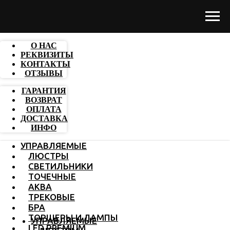
О НАС
РЕКВИЗИТЫ
КОНТАКТЫ
ОТЗЫВЫ
ГАРАНТИЯ
ВОЗВРАТ
ОПЛАТА
ДОСТАВКА
ИНФО
УПРАВЛЯЕМЫЕ
ЛЮСТРЫ
СВЕТИЛЬНИКИ
ТОЧЕЧНЫЕ
АКВА
ТРЕКОВЫЕ
БРА
ТОРШЕРЫ И ЛАМПЫ
УПРАВЛЯЕМЫЕ
LED PREMIUM