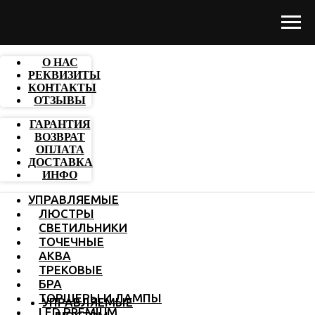
О НАС
РЕКВИЗИТЫ
КОНТАКТЫ
ОТЗЫВЫ
ГАРАНТИЯ
ВОЗВРАТ
ОПЛАТА
ДОСТАВКА
ИНФО
УПРАВЛЯЕМЫЕ
ЛЮСТРЫ
СВЕТИЛЬНИКИ
ТОЧЕЧНЫЕ
АКВА
ТРЕКОВЫЕ
БРА
ТОРШЕРЫ И ЛАМПЫ
УПРАВЛЯЕМЫЕ
LED PREMIUM