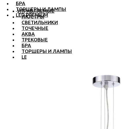
БРА
ТОРШЕРЫ И ЛАМПЫ
УПРАВЛЯЕМЫЕ
LED PREMIUM
ЛЮСТРЫ
СВЕТИЛЬНИКИ
ТОЧЕЧНЫЕ
АКВА
ТРЕКОВЫЕ
БРА
ТОРШЕРЫ И ЛАМПЫ
LED PREMIUM