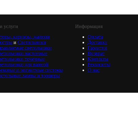
и услуги
Информация
торы, карнизы, жалюзи
Оплата
юстры
и
Светильники
Доставка
равляемые светильники
Гарантия
ветильники настенные
Возврат
ветильники точечные
Контакты
етильники для ванной
Реквизиты
ековые и магнитные системы
О нас
астольные лампы и торшеры