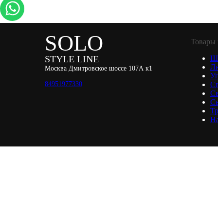
SOLO
Товары 
STYLE LINE
Ш
Л
Москва Дмитровское шоссе 107А к1
Уп
84951977330
С
С
Св
Тр
Н