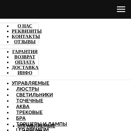
О НАС
РЕКВИЗИТЫ
КОНТАКТЫ
ОТЗЫВЫ
ГАРАНТИЯ
ВОЗВРАТ
ОПЛАТА
ДОСТАВКА
ИНФО
УПРАВЛЯЕМЫЕ
ЛЮСТРЫ
СВЕТИЛЬНИКИ
ТОЧЕЧНЫЕ
АКВА
ТРЕКОВЫЕ
БРА
ТОРШЕРЫ И ЛАМПЫ
УПРАВЛЯЕМЫЕ
LED PREMIUM