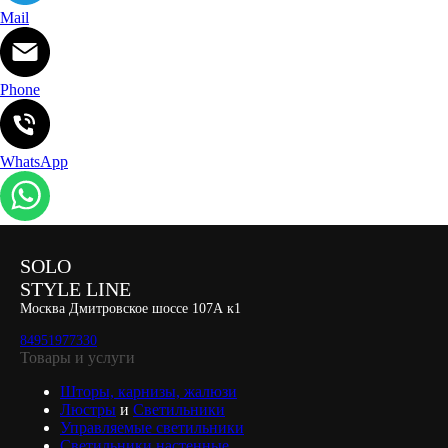
Mail
Phone
WhatsApp
SOLO
STYLE LINE
Москва Дмитровское шоссе 107А к1
84951977330
Товары и услуги
Шторы, карнизы, жалюзи
Люстры
и
Светильники
Управляемые светильники
Светильники настенные