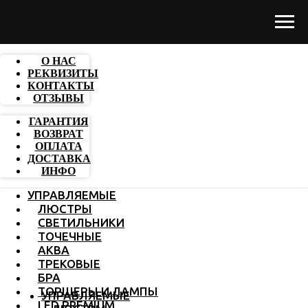
О НАС
РЕКВИЗИТЫ
КОНТАКТЫ
ОТЗЫВЫ
ГАРАНТИЯ
ВОЗВРАТ
ОПЛАТА
ДОСТАВКА
ИНФО
УПРАВЛЯЕМЫЕ
ЛЮСТРЫ
СВЕТИЛЬНИКИ
ТОЧЕЧНЫЕ
АКВА
ТРЕКОВЫЕ
БРА
ТОРШЕРЫ И ЛАМПЫ
УПРАВЛЯЕМЫЕ
LED PREMIUM