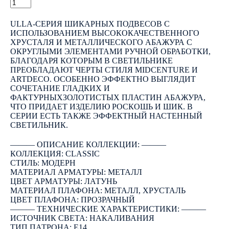
КУПИТЬ
ULLA-СЕРИЯ ШИКАРНЫХ ПОДВЕСОВ С
ИСПОЛЬЗОВАНИЕМ ВЫСОКОКАЧЕСТВЕННОГО
ХРУСТАЛЯ И МЕТАЛЛИЧЕСКОГО АБАЖУРА С
ОКРУГЛЫМИ ЭЛЕМЕНТАМИ РУЧНОЙ ОБРАБОТКИ,
БЛАГОДАРЯ КОТОРЫМ В СВЕТИЛЬНИКЕ
ПРЕОБЛАДАЮТ ЧЕРТЫ СТИЛЯ MIDCENTURE И
ARTDECO. ОСОБЕННО ЭФФЕКТНО ВЫГЛЯДИТ
СОЧЕТАНИЕ ГЛАДКИХ И
ФАКТУРНЫХЗОЛОТИСТЫХ ПЛАСТИН АБАЖУРА,
ЧТО ПРИДАЕТ ИЗДЕЛИЮ РОСКОШЬ И ШИК. В
СЕРИИ ЕСТЬ ТАКЖЕ ЭФФЕКТНЫЙ НАСТЕННЫЙ
СВЕТИЛЬНИК.
――― ОПИСАНИЕ КОЛЛЕКЦИИ: ―――
КОЛЛЕКЦИЯ: CLASSIC
СТИЛЬ: МОДЕРН
МАТЕРИАЛ АРМАТУРЫ: МЕТАЛЛ
ЦВЕТ АРМАТУРЫ: ЛАТУНЬ
МАТЕРИАЛ ПЛАФОНА: МЕТАЛЛ, ХРУСТАЛЬ
ЦВЕТ ПЛАФОНА: ПРОЗРАЧНЫЙ
――― ТЕХНИЧЕСКИЕ ХАРАКТЕРИСТИКИ: ―――
ИСТОЧНИК СВЕТА: НАКАЛИВАНИЯ
ТИП ПАТРОНА: E14