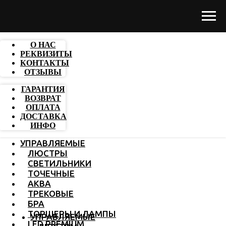
О НАС
РЕКВИЗИТЫ
КОНТАКТЫ
ОТЗЫВЫ
ГАРАНТИЯ
ВОЗВРАТ
ОПЛАТА
ДОСТАВКА
ИНФО
УПРАВЛЯЕМЫЕ
ЛЮСТРЫ
СВЕТИЛЬНИКИ
ТОЧЕЧНЫЕ
АКВА
ТРЕКОВЫЕ
БРА
ТОРШЕРЫ И ЛАМПЫ
УПРАВЛЯЕМЫЕ
LED PREMIUM