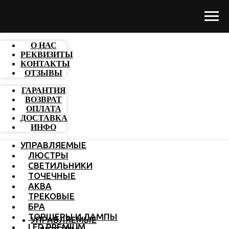
О НАС
РЕКВИЗИТЫ
КОНТАКТЫ
ОТЗЫВЫ
ГАРАНТИЯ
ВОЗВРАТ
ОПЛАТА
ДОСТАВКА
ИНФО
УПРАВЛЯЕМЫЕ
ЛЮСТРЫ
СВЕТИЛЬНИКИ
ТОЧЕЧНЫЕ
АКВА
ТРЕКОВЫЕ
БРА
ТОРШЕРЫ И ЛАМПЫ
УПРАВЛЯЕМЫЕ
LED PREMIUM