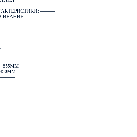
РАКТЕРИСТИКИ: ―――
АЛИВАНИЯ
W
| 855ММ
 350ММ
: ―――