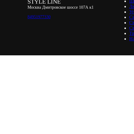
STYLE LINE
Ш
Л
Москва Дмитровское шоссе 107А к1
Уп
84951977330
С
С
Св
Тр
Н