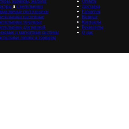
торы, карнизы, жалюзи
Оплата
юстры
и
Светильники
Доставка
равляемые светильники
Гарантия
ветильники настенные
Возврат
ветильники точечные
Контакты
етильники для ванной
Реквизиты
ековые и магнитные системы
О нас
астольные лампы и торшеры