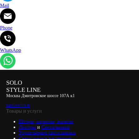
Mail
Phone
WhatsApp
SOLO
STYLE LINE
Москва Дмитровское шоссе 107А к1
84951977330
Товары и услуги
Шторы, карнизы, жалюзи
Люстры
и
Светильники
Управляемые светильники
Светильники настенные