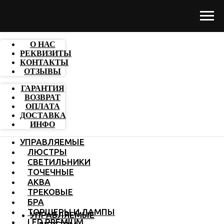
О НАС
РЕКВИЗИТЫ
КОНТАКТЫ
ОТЗЫВЫ
ГАРАНТИЯ
ВОЗВРАТ
ОПЛАТА
ДОСТАВКА
ИНФО
УПРАВЛЯЕМЫЕ
ЛЮСТРЫ
СВЕТИЛЬНИКИ
ТОЧЕЧНЫЕ
АКВА
ТРЕКОВЫЕ
БРА
ТОРШЕРЫ И ЛАМПЫ
УПРАВЛЯЕМЫЕ
LED PREMIUM