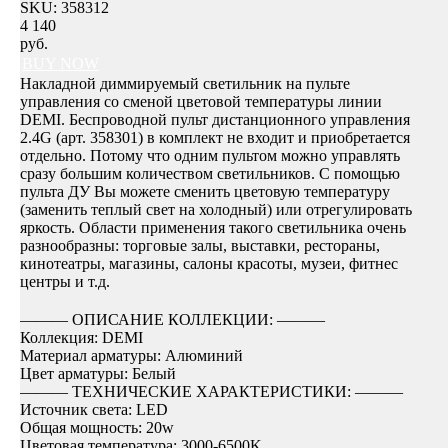
SKU:
358312
4 140
руб.
BUY NOW
Накладной диммируемый светильник на пульте
управления со сменой цветовой температуры линии
DEMI. Беспроводной пульт дистанционного управления
2.4G (арт. 358301) в комплект не входит и приобретается
отдельно. Потому что одним пультом можно управлять
сразу большим количеством светильников. С помощью
пульта ДУ Вы можете сменить цветовую температуру
(заменить теплый свет на холодный) или отрегулировать
яркость. Области применения такого светильника очень
разнообразны: торговые залы, выставки, рестораны,
кинотеатры, магазины, салоны красоты, музеи, фитнес
центры и т.д.
――― ОПИСАНИЕ КОЛЛЕКЦИИ: ―――
Коллекция: DEMI
Материал арматуры: Алюминий
Цвет арматуры: Белый
――― ТЕХНИЧЕСКИЕ ХАРАКТЕРИСТИКИ: ―――
Источник света: LED
Общая мощность: 20w
Цветовая температура: 3000-6500K