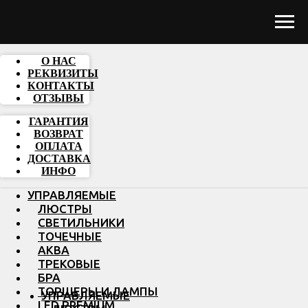
О НАС
РЕКВИЗИТЫ
КОНТАКТЫ
ОТЗЫВЫ
ГАРАНТИЯ
ВОЗВРАТ
ОПЛАТА
ДОСТАВКА
ИНФО
УПРАВЛЯЕМЫЕ
ЛЮСТРЫ
СВЕТИЛЬНИКИ
ТОЧЕЧНЫЕ
АКВА
ТРЕКОВЫЕ
БРА
ТОРШЕРЫ И ЛАМПЫ
УПРАВЛЯЕМЫЕ
LED PREMIUM