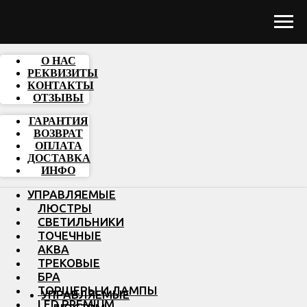
О НАС
РЕКВИЗИТЫ
КОНТАКТЫ
ОТЗЫВЫ
ГАРАНТИЯ
ВОЗВРАТ
ОПЛАТА
ДОСТАВКА
ИНФО
УПРАВЛЯЕМЫЕ
ЛЮСТРЫ
СВЕТИЛЬНИКИ
ТОЧЕЧНЫЕ
АКВА
ТРЕКОВЫЕ
БРА
ТОРШЕРЫ И ЛАМПЫ
УПРАВЛЯЕМЫЕ
LED PREMIUM