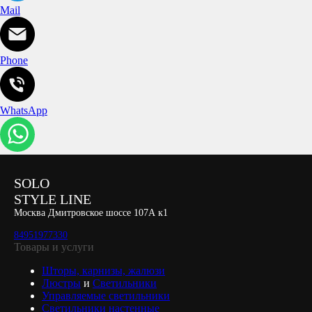
Mail
Phone
WhatsApp
SOLO
STYLE LINE
Москва Дмитровское шоссе 107А к1
84951977330
Товары и услуги
Шторы, карнизы, жалюзи
Люстры
и
Светильники
Управляемые светильники
Светильники настенные