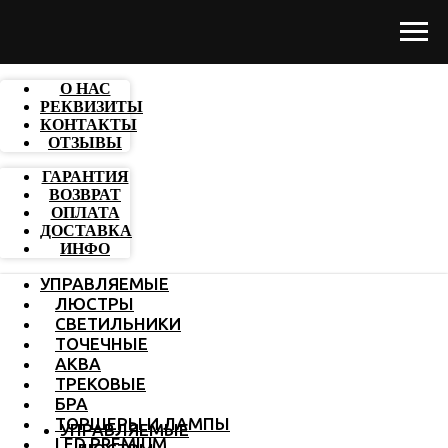
О НАС
РЕКВИЗИТЫ
КОНТАКТЫ
ОТЗЫВЫ
ГАРАНТИЯ
ВОЗВРАТ
ОПЛАТА
ДОСТАВКА
ИНФО
УПРАВЛЯЕМЫЕ
ЛЮСТРЫ
СВЕТИЛЬНИКИ
ТОЧЕЧНЫЕ
АКВА
ТРЕКОВЫЕ
БРА
ТОРШЕРЫ И ЛАМПЫ
УПРАВЛЯЕМЫЕ
LED PREMIUM