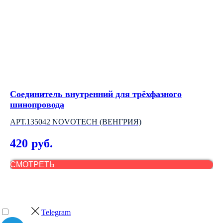
Соединитель внутренний для трёхфазного
У
шинопровода
АР
АРТ.135042 NOVOTECH (ВЕНГРИЯ)
2
420
руб.
СМОТРЕТЬ
С
Telegram