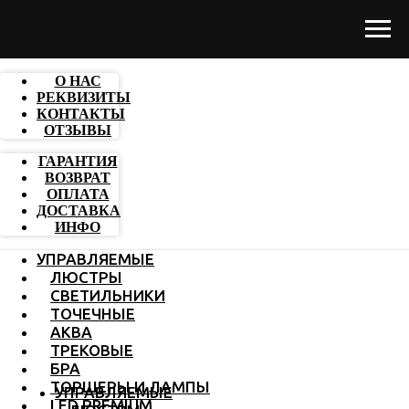
О НАС
РЕКВИЗИТЫ
КОНТАКТЫ
ОТЗЫВЫ
ГАРАНТИЯ
ВОЗВРАТ
ОПЛАТА
ДОСТАВКА
ИНФО
УПРАВЛЯЕМЫЕ
ЛЮСТРЫ
СВЕТИЛЬНИКИ
ТОЧЕЧНЫЕ
АКВА
ТРЕКОВЫЕ
БРА
ТОРШЕРЫ И ЛАМПЫ
УПРАВЛЯЕМЫЕ
LED PREMIUM