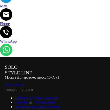
Mail
Phone
WhatsApp
SOLO
STYLE LINE
Москва Дмитровское шоссе 107А к1
84951977330
Товары и услуги
Шторы, карнизы, жалюзи
Люстры
и
Светильники
Управляемые светильники