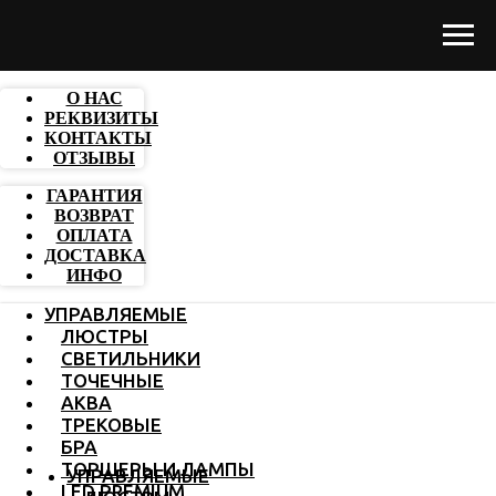
О НАС
РЕКВИЗИТЫ
КОНТАКТЫ
ОТЗЫВЫ
ГАРАНТИЯ
ВОЗВРАТ
ОПЛАТА
ДОСТАВКА
ИНФО
УПРАВЛЯЕМЫЕ
ЛЮСТРЫ
СВЕТИЛЬНИКИ
ТОЧЕЧНЫЕ
АКВА
ТРЕКОВЫЕ
БРА
ТОРШЕРЫ И ЛАМПЫ
УПРАВЛЯЕМЫЕ
LED PREMIUM