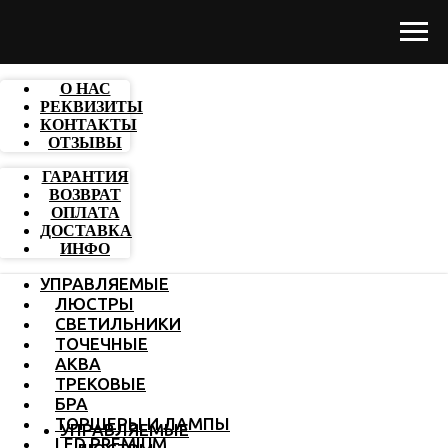
О НАС
РЕКВИЗИТЫ
КОНТАКТЫ
ОТЗЫВЫ
ГАРАНТИЯ
ВОЗВРАТ
ОПЛАТА
ДОСТАВКА
ИНФО
УПРАВЛЯЕМЫЕ
ЛЮСТРЫ
СВЕТИЛЬНИКИ
ТОЧЕЧНЫЕ
АКВА
ТРЕКОВЫЕ
БРА
ТОРШЕРЫ И ЛАМПЫ
УПРАВЛЯЕМЫЕ
LED PREMIUM