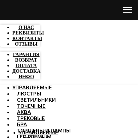
О НАС
РЕКВИЗИТЫ
КОНТАКТЫ
ОТЗЫВЫ
ГАРАНТИЯ
ВОЗВРАТ
ОПЛАТА
ДОСТАВКА
ИНФО
УПРАВЛЯЕМЫЕ
ЛЮСТРЫ
СВЕТИЛЬНИКИ
ТОЧЕЧНЫЕ
АКВА
ТРЕКОВЫЕ
БРА
ТОРШЕРЫ И ЛАМПЫ
УПРАВЛЯЕМЫЕ
LED PREMIUM