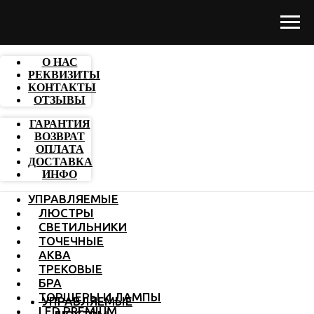
О НАС
РЕКВИЗИТЫ
КОНТАКТЫ
ОТЗЫВЫ
ГАРАНТИЯ
ВОЗВРАТ
ОПЛАТА
ДОСТАВКА
ИНФО
УПРАВЛЯЕМЫЕ
ЛЮСТРЫ
СВЕТИЛЬНИКИ
ТОЧЕЧНЫЕ
АКВА
ТРЕКОВЫЕ
БРА
ТОРШЕРЫ И ЛАМПЫ
УПРАВЛЯЕМЫЕ
LED PREMIUM