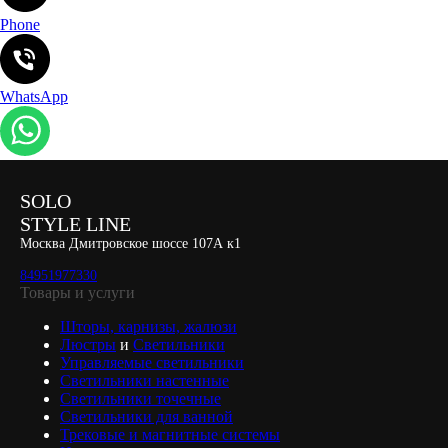
Phone
WhatsApp
SOLO
STYLE LINE
Москва Дмитровское шоссе 107А к1
84951977330
Товары и услуги
Шторы, карнизы, жалюзи
Люстры
и
Светильники
Управляемые светильники
Светильники настенные
Светильники точечные
Светильники для ванной
Трековые и магнитные системы