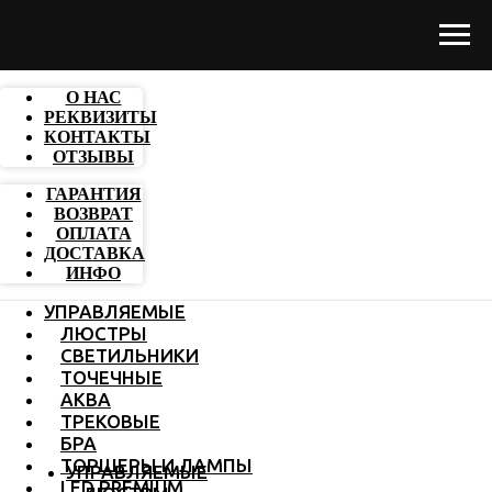
О НАС
РЕКВИЗИТЫ
КОНТАКТЫ
ОТЗЫВЫ
ГАРАНТИЯ
ВОЗВРАТ
ОПЛАТА
ДОСТАВКА
ИНФО
УПРАВЛЯЕМЫЕ
ЛЮСТРЫ
СВЕТИЛЬНИКИ
ТОЧЕЧНЫЕ
АКВА
ТРЕКОВЫЕ
БРА
ТОРШЕРЫ И ЛАМПЫ
УПРАВЛЯЕМЫЕ
LED PREMIUM