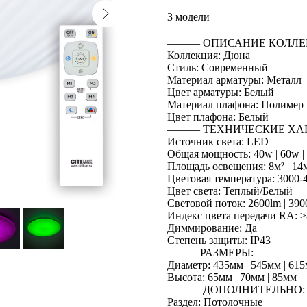
3 модели
――― ОПИСАНИЕ КОЛЛЕ
Коллекция: Дюна
Стиль: Современный
Материал арматуры: Металл
Цвет арматуры: Белый
Материал плафона: Полимер
Цвет плафона: Белый
――― ТЕХНИЧЕСКИЕ ХА
Источник света: LED
Общая мощность: 40w | 60w |
Площадь освещения: 8м² | 14м
Цветовая температура: 3000
Цвет света: Теплый/Белый
Световой поток: 2600lm | 390
Индекс цвета передачи RA: ≥
Диммирование: Да
Степень защиты: IP43
―――РАЗМЕРЫ: ―――
Диаметр: 435мм | 545мм | 61
Высота: 65мм | 70мм | 85мм
――― ДОПОЛНИТЕЛЬНО
Раздел: Потолочные