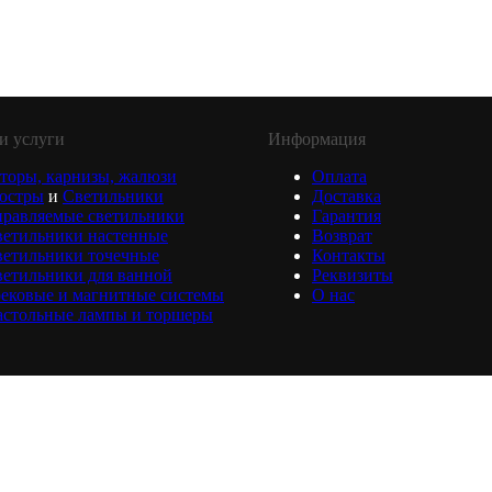
и услуги
Информация
торы, карнизы, жалюзи
Оплата
юстры
и
Светильники
Доставка
равляемые светильники
Гарантия
ветильники настенные
Возврат
ветильники точечные
Контакты
етильники для ванной
Реквизиты
ековые и магнитные системы
О нас
астольные лампы и торшеры