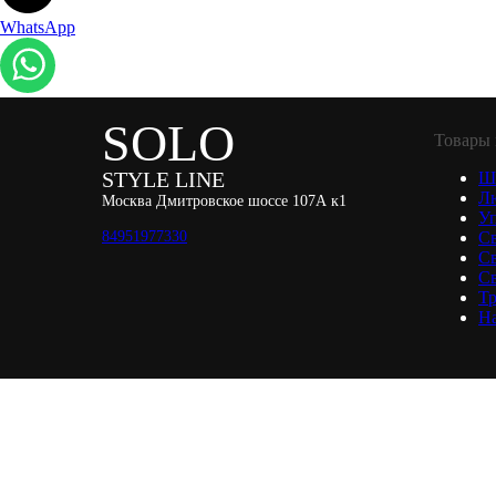
WhatsApp
SOLO
Товары 
STYLE LINE
Ш
Л
Москва Дмитровское шоссе 107А к1
Уп
84951977330
С
С
Св
Тр
Н