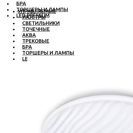
БРА
ТОРШЕРЫ И ЛАМПЫ
УПРАВЛЯЕМЫЕ
LED PREMIUM
ЛЮСТРЫ
СВЕТИЛЬНИКИ
ТОЧЕЧНЫЕ
АКВА
ТРЕКОВЫЕ
БРА
ТОРШЕРЫ И ЛАМПЫ
LED PREMIUM