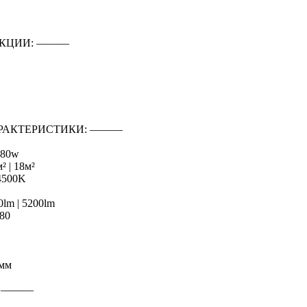
КЦИИ: ―――
РАКТЕРИСТИКИ: ―――
 80w
² | 18м²
-4500K
0lm | 5200lm
80
5мм
: ―――