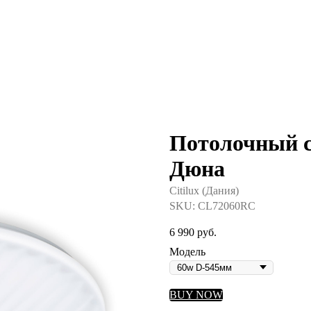
Потолочный с
Дюна
Citilux (Дания)
SKU:
CL72060RC
6 990
руб.
Модель
BUY NOW