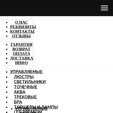
О НАС
РЕКВИЗИТЫ
КОНТАКТЫ
ОТЗЫВЫ
ГАРАНТИЯ
ВОЗВРАТ
ОПЛАТА
ДОСТАВКА
ИНФО
УПРАВЛЯЕМЫЕ
ЛЮСТРЫ
СВЕТИЛЬНИКИ
ТОЧЕЧНЫЕ
АКВА
ТРЕКОВЫЕ
БРА
ТОРШЕРЫ И ЛАМПЫ
УПРАВЛЯЕМЫЕ
LED PREMIUM