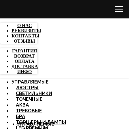
О НАС
РЕКВИЗИТЫ
КОНТАКТЫ
ОТЗЫВЫ
ГАРАНТИЯ
ВОЗВРАТ
ОПЛАТА
ДОСТАВКА
ИНФО
УПРАВЛЯЕМЫЕ
ЛЮСТРЫ
СВЕТИЛЬНИКИ
ТОЧЕЧНЫЕ
АКВА
ТРЕКОВЫЕ
БРА
ТОРШЕРЫ И ЛАМПЫ
УПРАВЛЯЕМЫЕ
LED PREMIUM