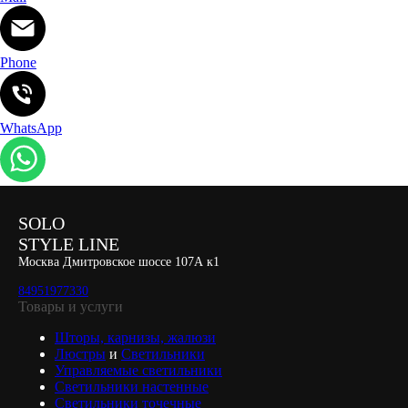
Phone
WhatsApp
SOLO
STYLE LINE
Москва Дмитровское шоссе 107А к1
84951977330
Товары и услуги
Шторы, карнизы, жалюзи
Люстры
и
Светильники
Управляемые светильники
Светильники настенные
Светильники точечные