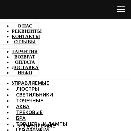
О НАС
РЕКВИЗИТЫ
КОНТАКТЫ
ОТЗЫВЫ
ГАРАНТИЯ
ВОЗВРАТ
ОПЛАТА
ДОСТАВКА
ИНФО
УПРАВЛЯЕМЫЕ
ЛЮСТРЫ
СВЕТИЛЬНИКИ
ТОЧЕЧНЫЕ
АКВА
ТРЕКОВЫЕ
БРА
ТОРШЕРЫ И ЛАМПЫ
УПРАВЛЯЕМЫЕ
LED PREMIUM