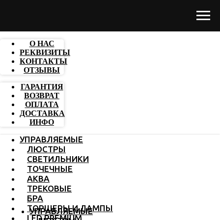
О НАС
РЕКВИЗИТЫ
КОНТАКТЫ
ОТЗЫВЫ
ГАРАНТИЯ
ВОЗВРАТ
ОПЛАТА
ДОСТАВКА
ИНФО
УПРАВЛЯЕМЫЕ
ЛЮСТРЫ
СВЕТИЛЬНИКИ
ТОЧЕЧНЫЕ
АКВА
ТРЕКОВЫЕ
БРА
ТОРШЕРЫ И ЛАМПЫ
УПРАВЛЯЕМЫЕ
LED PREMIUM