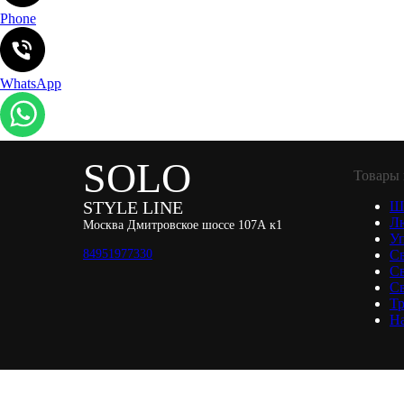
Phone
WhatsApp
SOLO
Товары 
STYLE LINE
Ш
Л
Москва Дмитровское шоссе 107А к1
Уп
84951977330
С
С
Св
Тр
Н