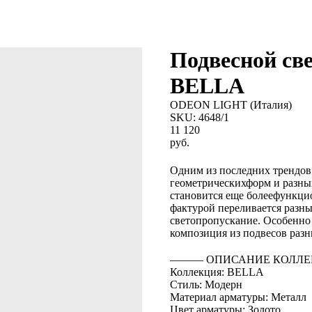
Подвесной св
BELLA
ODEON LIGHT (Италия)
SKU:
4648/1
11 120
руб.
BUY NOW
Одним из последних трендов 
геометрическихформ и разных 
становится еще болеефункци
фактурой переливается разны
светопропускание. Особенно
композиция из подвесов разн
――― ОПИСАНИЕ КОЛЛЕ
Коллекция: BELLA
Стиль: Модерн
Материал арматуры: Металл
Цвет арматуры: Золото