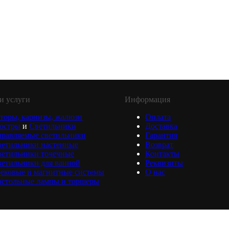
и услуги
Информация
торы, карнизы, жалюзи
Оплата
юстры
и
Светильники
Доставка
равляемые светильники
Гарантия
ветильники настенные
Возврат
ветильники точечные
Контакты
етильники для ванной
Реквизиты
ековые и магнитные системы
О нас
астольные лампы и торшеры