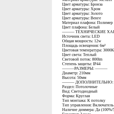
Цвет арматуры: Бронза
Цвет арматуры: Хром
Цвет арматуры: Золото
Цвет арматуры: Венге
Материал плафона: Полимер
Цвет плафона: Белый
――― ТЕХНИЧЕСКИЕ ХА
Источник света: LED
Общая мощность: 12w
Площадь освещения: 6м²
Цветовая температура: 3000
Цвет света: Теплый
Световой поток: 800lm
Степень защиты: IP44
―――РАЗМЕРЫ: ―――
Диаметр: 210мм
Высота: 50мм
――― ДОПОЛНИТЕЛЬНО
Раздел: Потолочные
Вид: Светодиодный
Форма: Круглая
Тип монтажа: К потолку
Тип управления: Включатель
Наличие диммера: Да (100%/