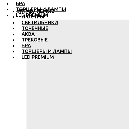
БРА
ТОРШЕРЫ И ЛАМПЫ
УПРАВЛЯЕМЫЕ
LED PREMIUM
ЛЮСТРЫ
СВЕТИЛЬНИКИ
ТОЧЕЧНЫЕ
АКВА
ТРЕКОВЫЕ
БРА
ТОРШЕРЫ И ЛАМПЫ
LED PREMIUM