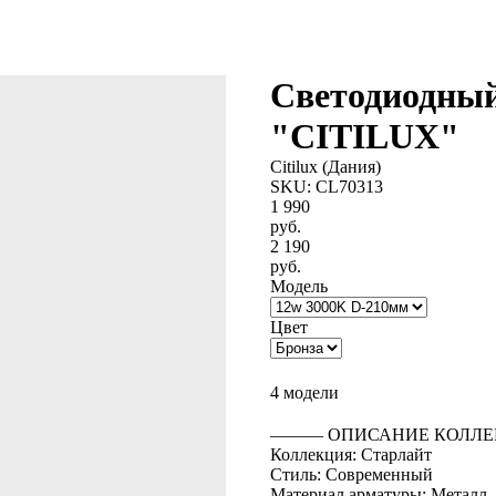
Светодиодный
"CITILUX"
Citilux (Дания)
SKU:
CL70313
1 990
руб.
2 190
руб.
Модель
Цвет
BUY NOW
4 модели
――― ОПИСАНИЕ КОЛЛЕ
Коллекция: Старлайт
Стиль: Современный
Материал арматуры: Металл