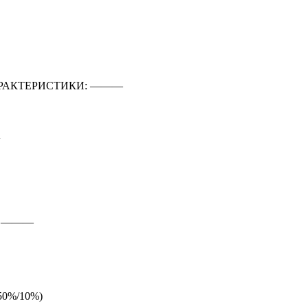
РАКТЕРИСТИКИ: ―――
K
: ―――
50%/10%)