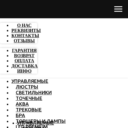
О НАС
РЕКВИЗИТЫ
КОНТАКТЫ
ОТЗЫВЫ
ГАРАНТИЯ
ВОЗВРАТ
ОПЛАТА
ДОСТАВКА
ИНФО
УПРАВЛЯЕМЫЕ
ЛЮСТРЫ
СВЕТИЛЬНИКИ
ТОЧЕЧНЫЕ
АКВА
ТРЕКОВЫЕ
БРА
ТОРШЕРЫ И ЛАМПЫ
УПРАВЛЯЕМЫЕ
LED PREMIUM