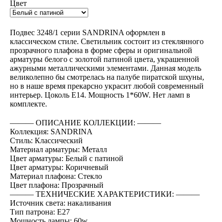
Цвет
BUY NOW
Подвес 3248/1 серии SANDRINA оформлен в
классическом стиле. Светильник состоит из стеклянного
прозрачного плафона в форме сферы и оригинальной
арматуры белого с золотой патиной цвета, украшенной
ажурными металлическими элементами. Данная модель
великолепно бы смотрелась на палубе пиратской шхуны,
но в наше время прекарсно украсит любой современный
интерьер. Цоколь E14. Мощность 1*60W. Нет ламп в
комплекте.
――― ОПИСАНИЕ КОЛЛЕКЦИИ: ―――
Коллекция: SANDRINA
Стиль: Классический
Материал арматуры: Металл
Цвет арматуры: Белый с патиной
Цвет арматуры: Коричневый
Материал плафона: Стекло
Цвет плафона: Прозрачный
――― ТЕХНИЧЕСКИЕ ХАРАКТЕРИСТИКИ: ―――
Источник света: накаливания
Тип патрона: E27
Мощность лампы: 60w