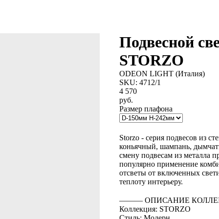
Подвесной св
STORZO
ODEON LIGHT (Италия)
SKU:
4712/1
4 570
руб.
Размер плафона
BUY NOW
Storzo - серия подвесов из с
коньячный, шампань, дымчат
смену подвесам из металла п
популярно применение комби
отсветы от включенных свет
теплоту интерьеру.
――― ОПИСАНИЕ КОЛЛЕ
Коллекция: STORZO
Стиль: Модерн