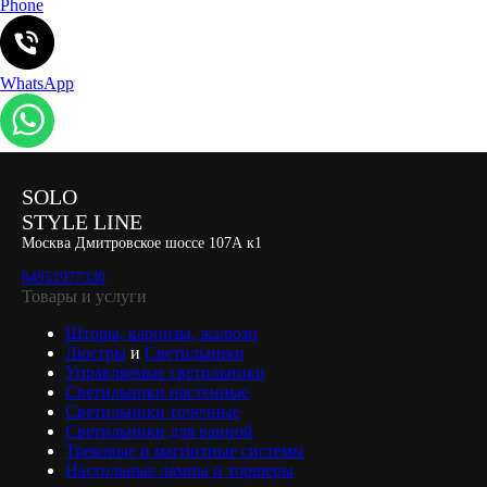
Phone
WhatsApp
SOLO
STYLE LINE
Москва Дмитровское шоссе 107А к1
84951977330
Товары и услуги
Шторы, карнизы, жалюзи
Люстры
и
Светильники
Управляемые светильники
Светильники настенные
Светильники точечные
Светильники для ванной
Трековые и магнитные системы
Настольные лампы и торшеры