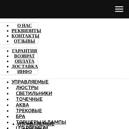
О НАС
РЕКВИЗИТЫ
КОНТАКТЫ
ОТЗЫВЫ
ГАРАНТИЯ
ВОЗВРАТ
ОПЛАТА
ДОСТАВКА
ИНФО
УПРАВЛЯЕМЫЕ
ЛЮСТРЫ
СВЕТИЛЬНИКИ
ТОЧЕЧНЫЕ
АКВА
ТРЕКОВЫЕ
БРА
ТОРШЕРЫ И ЛАМПЫ
УПРАВЛЯЕМЫЕ
LED PREMIUM