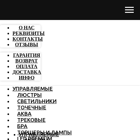
О НАС
РЕКВИЗИТЫ
КОНТАКТЫ
ОТЗЫВЫ
ГАРАНТИЯ
ВОЗВРАТ
ОПЛАТА
ДОСТАВКА
ИНФО
УПРАВЛЯЕМЫЕ
ЛЮСТРЫ
СВЕТИЛЬНИКИ
ТОЧЕЧНЫЕ
АКВА
ТРЕКОВЫЕ
БРА
ТОРШЕРЫ И ЛАМПЫ
УПРАВЛЯЕМЫЕ
LED PREMIUM