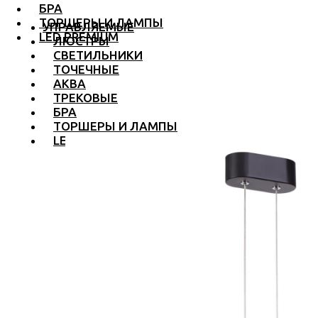
БРА
ТОРШЕРЫ И ЛАМПЫ
УПРАВЛЯЕМЫЕ
LED PREMIUM
ЛЮСТРЫ
СВЕТИЛЬНИКИ
ТОЧЕЧНЫЕ
АКВА
ТРЕКОВЫЕ
БРА
ТОРШЕРЫ И ЛАМПЫ
LED PREMIUM