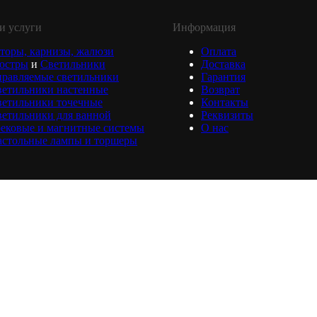
и услуги
Информация
торы, карнизы, жалюзи
Оплата
юстры
и
Светильники
Доставка
равляемые светильники
Гарантия
ветильники настенные
Возврат
ветильники точечные
Контакты
етильники для ванной
Реквизиты
ековые и магнитные системы
О нас
астольные лампы и торшеры