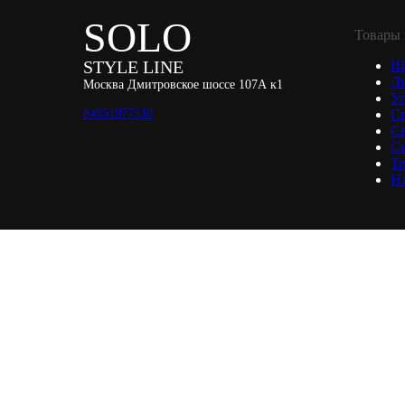
SOLO
Товары 
STYLE LINE
Ш
Л
Москва Дмитровское шоссе 107А к1
Уп
84951977330
С
С
Св
Тр
Н