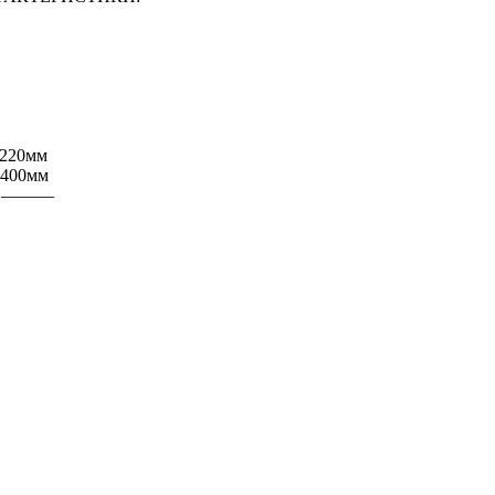
1220мм
 400мм
: ―――